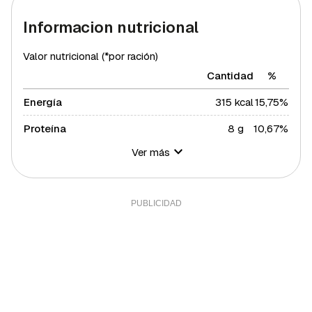
Informacion nutricional
Valor nutricional (*por ración)
Cantidad
%
Energía
315 kcal
15,75%
Proteína
8 g
10,67%
Ver más
Hidratos de carbono
24 g
8,73%
Azúcares
17 g
34%
Grasa total
21 g
26,87%
Grasa saturada
3 g
16,42%
Grasa polisaturada
4 g
36,36%
Grasa monosaturada
13 g
29,55%