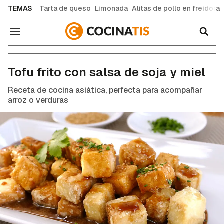
common.go-to-content
TEMAS
Tarta de queso
Limonada
Alitas de pollo en freidora
Navegación
Recetas de cocina fáciles y caseras
Tofu frito con salsa de soja y miel
Receta de cocina asiática, perfecta para acompañar
arroz o verduras