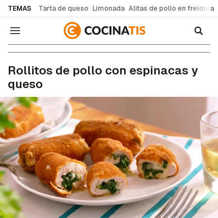
common.go-to-content
TEMAS
Tarta de queso
Limonada
Alitas de pollo en freidora
Navegación
Recetas de cocina fáciles y caseras
Rollitos de pollo con espinacas y
queso