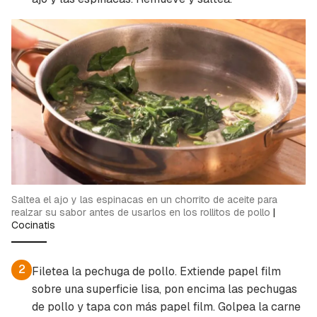
Guardar como favorito
Contenido enviado
Para poder guardar como favorito, primero has
Gracias por suscribirte a nuestro boletín.
de iniciar sesión con tu cuenta de Cocinatis.
ACEPTAR
INICIAR SESIÓN
CANCELAR
Saltea el ajo y las espinacas en un chorrito de aceite para
realzar su sabor antes de usarlos en los rollitos de pollo
|
Cocinatis
2
Filetea la pechuga de pollo. Extiende papel film
sobre una superficie lisa, pon encima las pechugas
de pollo y tapa con más papel film. Golpea la carne