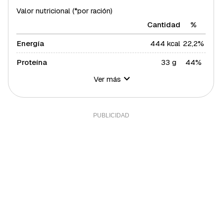
Valor nutricional (*por ración)
Cantidad
%
Energía
444 kcal
22,2%
Proteína
33 g
44%
Ver más
Hidratos de carbono
11 g
4%
Azúcares
1 g
2%
Grasa total
30 g
38,39%
Grasa saturada
8 g
43,79%
Grasa polisaturada
3 g
27,27%
Grasa monosaturada
18 g
40,91%
Colesterol
169 mg
56,33%
Fibra
1 g
3,33%