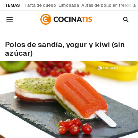
common.go-to-content
TEMAS
Tarta de queso
Limonada
Alitas de pollo en freidora
Navegación
Recetas de cocina fáciles y caseras
Polos de sandía, yogur y kiwi (sin
azúcar)