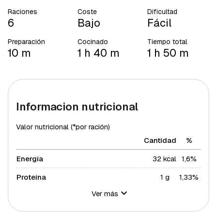
Raciones
Coste
Dificultad
6
Bajo
Fácil
Preparación
Cocinado
Tiempo total
10 m
1 h 40 m
1 h 50 m
Informacion nutricional
Valor nutricional (*por ración)
Cantidad
%
Energía
32 kcal
1,6%
Proteína
1 g
1,33%
Ver más
Hidratos de carbono
6 g
2,18%
Azúcares
5 g
10%