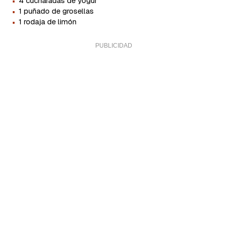
·
4 cucharadas de yogur
·
1 puñado de grosellas
·
1 rodaja de limón