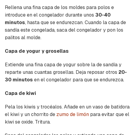
Rellena una fina capa de los moldes para polos e
introduce en el congelador durante unos
30-40
minutos
, hasta que se endurezcan. Cuando la capa de
sandía este congelada, saca del congelador y pon los
palitos al molde.
Capa de yogur y grosellas
Extiende una fina capa de yogur sobre la de sandía y
reparte unas cuantas grosellas. Deja reposar otros
20-
30 minutos
en el congelador para que se endurezca.
Guardar como favorito
Contenido enviado
Capa de kiwi
Para poder guardar como favorito, primero has
Gracias por suscribirte a nuestro boletín.
Pela los kiwis y trocéalos. Añade en un vaso de batidora
de iniciar sesión con tu cuenta de Cocinatis.
el kiwi y un chorrito de
zumo de limón
para evitar que el
ACEPTAR
kiwi se oxide. Tritura.
INICIAR SESIÓN
CANCELAR