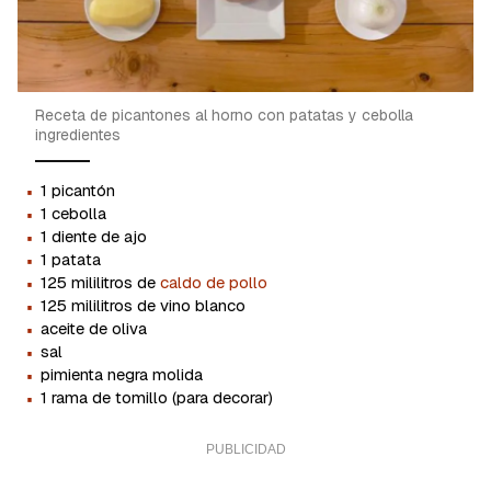
Receta de picantones al horno con patatas y cebolla
ingredientes
·
1 picantón
·
1 cebolla
·
1 diente de ajo
·
1 patata
·
125 mililitros de
caldo de pollo
·
125 mililitros de vino blanco
·
aceite de oliva
·
sal
·
pimienta negra molida
·
1 rama de tomillo (para decorar)