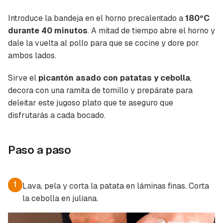
Introduce la bandeja en el horno precalentado a
180ºC
Guardar como favorito
durante 40 minutos
. A mitad de tiempo abre el horno y
Contenido enviado
dale la vuelta al pollo para que se cocine y dore por
Para poder guardar como favorito, primero has
ambos lados.
Gracias por suscribirte a nuestro boletín.
de iniciar sesión con tu cuenta de Cocinatis.
Sirve el
picantón asado con patatas y cebolla
,
ACEPTAR
INICIAR SESIÓN
CANCELAR
decora con una ramita de tomillo y prepárate para
deleitar este jugoso plato que te aseguro que
disfrutarás a cada bocado.
Paso a paso
1
Lava, pela y corta la patata en láminas finas. Corta
la cebolla en juliana.