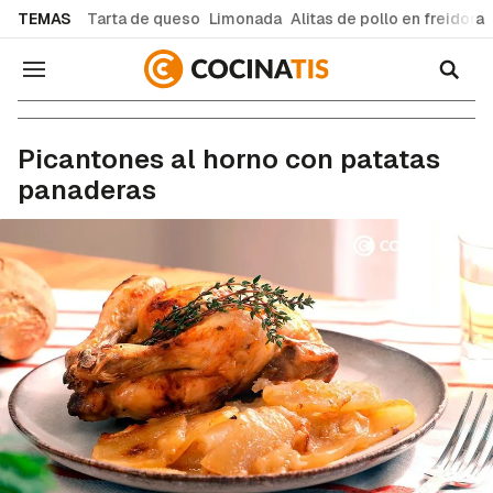
common.go-to-content
TEMAS
Tarta de queso
Limonada
Alitas de pollo en freidora
Navegación
Recetas de cocina fáciles y caseras
Picantones al horno con patatas
panaderas