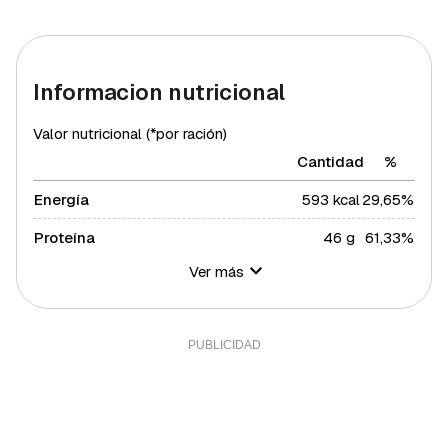
Informacion nutricional
Valor nutricional (*por ración)
Cantidad
%
Energía
593 kcal
29,65%
Proteína
46 g
61,33%
Ver más
Hidratos de carbono
46 g
16,73%
Azúcares
21 g
42%
Grasa total
18 g
23,03%
Grasa saturada
4 g
21,88%
Grasa polisaturada
2 g
18,18%