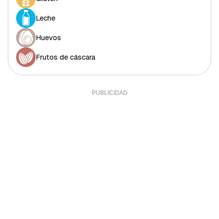
Grasa monosaturada
6 g
13,64%
Leche
Colesterol
168 mg
56%
Fibra
Huevos
5 g
16,67%
Sal
1,98 g
39,6%
Frutos de cáscara
Sodio
792 g
39,6%
Calcio
54 mg
4,5%
Yodo
11 mcg
7,33%
Hierro (hombres)
2 mg
20%
Hierro (mujeres)
2 mg
20%