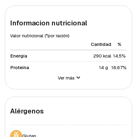
Informacion nutricional
Valor nutricional (*por ración)
Cantidad
%
Energía
290 kcal
14,5%
Proteína
14 g
18,67%
Ver más
Hidratos de carbono
21 g
7,64%
Azúcares
4 g
8%
Grasa total
17 g
21,75%
Alérgenos
Grasa saturada
3 g
16,41%
Grasa polisaturada
5 g
45,45%
Gluten