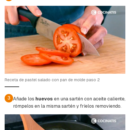
Guardar como favorito
Contenido enviado
Para poder guardar como favorito, primero has
Gracias por suscribirte a nuestro boletín.
de iniciar sesión con tu cuenta de Cocinatis.
Receta de pastel salado con pan de molde paso 2
ACEPTAR
INICIAR SESIÓN
CANCELAR
3
Añade los
huevos
en una sartén con aceite caliente,
rómpelos en la misma sartén y fríelos removiendo.