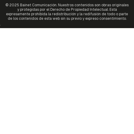
© 2025 Bainet Comunicación. Nuestros contenidos son obras originales
y protegidas por el Derecho de Propiedad Intelectual. Está
expresamente prohibida la redistribución y la redifusión de todo o parte
de los contenidos de esta web sin su previo y expreso consentimiento.