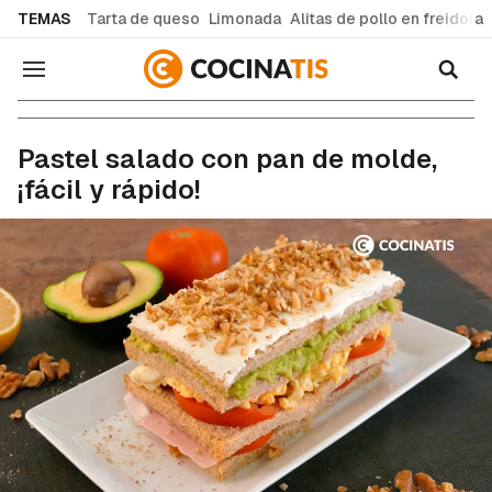
common.go-to-content
TEMAS
Tarta de queso
Limonada
Alitas de pollo en freidora
Navegación
Recetas de cocina fáciles y caseras
Pastel salado con pan de molde,
¡fácil y rápido!