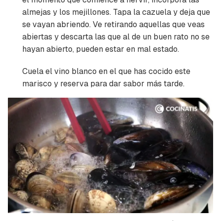
almejas y los mejillones. Tapa la cazuela y deja que
se vayan abriendo. Ve retirando aquellas que veas
abiertas y descarta las que al de un buen rato no se
hayan abierto, pueden estar en mal estado.
Cuela el vino blanco en el que has cocido este
marisco y reserva para dar sabor más tarde.
Guardar como favorito
Contenido enviado
Para poder guardar como favorito, primero has
Gracias por suscribirte a nuestro boletín.
de iniciar sesión con tu cuenta de Cocinatis.
ACEPTAR
INICIAR SESIÓN
CANCELAR