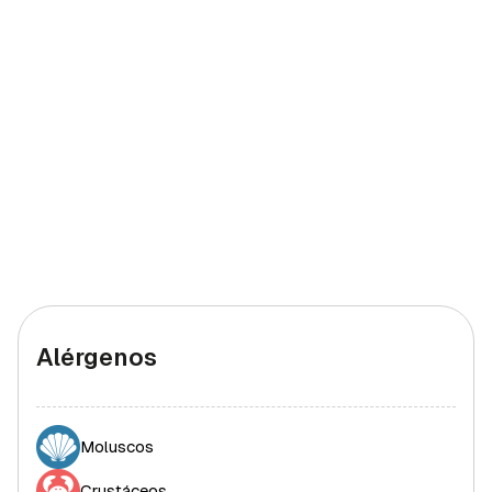
Hierro (hombres)
7,74 mg
77,4%
Hierro (mujeres)
7,74 mg
43%
Alérgenos
Moluscos
Crustáceos