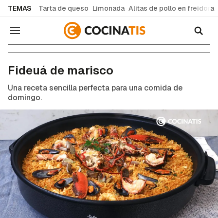
common.go-to-content
TEMAS
Tarta de queso
Limonada
Alitas de pollo en freidora
Navegación
Recetas de cocina fáciles y caseras
Fideuá de marisco
Una receta sencilla perfecta para una comida de
domingo.