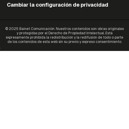
Cambiar la configuración de privacidad
© 2025 Bainet Comunicación. Nuestros contenidos son obras originales
y protegidas por el Derecho de Propiedad Intelectual. Está
expresamente prohibida la redistribución y la redifusión de todo o parte
de los contenidos de esta web sin su previo y expreso consentimiento.