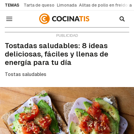
common.go-to-content
TEMAS
Tarta de queso
Limonada
Alitas de pollo en freidora
Navegación
Consejos y trucos
Tostadas saludables: 8 ideas
deliciosas, fáciles y llenas de
energía para tu día
Tostas saludables