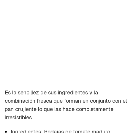
Es la sencillez de sus ingredientes y la
Guardar como favorito
combinación fresca que forman en conjunto con el
Contenido enviado
pan crujiente lo que las hace completamente
Para poder guardar como favorito, primero has
Gracias por suscribirte a nuestro boletín.
irresistibles.
de iniciar sesión con tu cuenta de Cocinatis.
ACEPTAR
Ingredientes: Rodajas de tomate maduro,