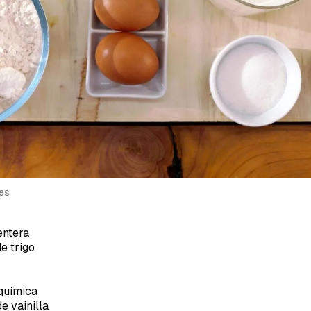
a de Cocinatis.
ACEPTAR
INICIAR SESIÓN
CANCELAR
tes
entera
e trigo
química
de vainilla