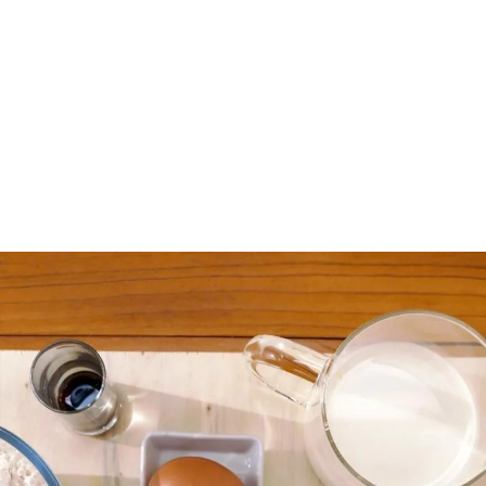
rdar como favorito
Contenido enviado
poder guardar como favorito, primero has de iniciar sesión c
Gracias por suscribirte a nuestro boletín.