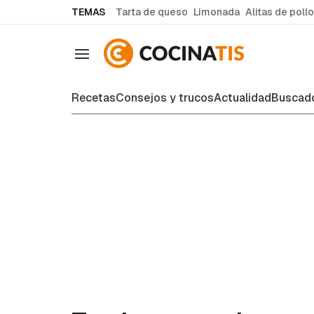
common.go-to-content
TEMAS
Tarta de queso
Limonada
Alitas de pollo
Navegación
Recetas
Consejos y trucos
Actualidad
Buscado
Recetas de cocina fáciles y case