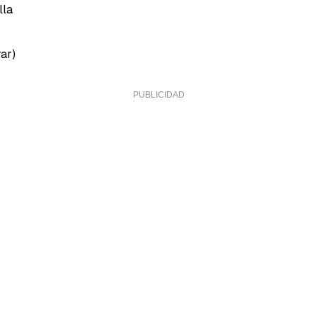
lla
ar)