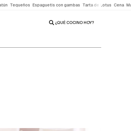
atún
Tequeños
Espaguetis con gambas
Tarta de Lotus
Cena
Ma
¿QUÉ COCINO HOY?