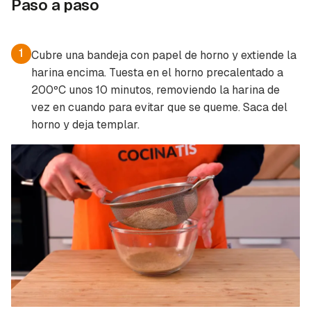
Paso a paso
1
Cubre una bandeja con papel de horno y extiende la
harina encima. Tuesta en el horno precalentado a
200ºC unos 10 minutos, removiendo la harina de
vez en cuando para evitar que se queme. Saca del
horno y deja templar.
Guardar como favorito
Contenido enviado
Para poder guardar como favorito, primero has
Gracias por suscribirte a nuestro boletín.
de iniciar sesión con tu cuenta de Cocinatis.
ACEPTAR
INICIAR SESIÓN
CANCELAR