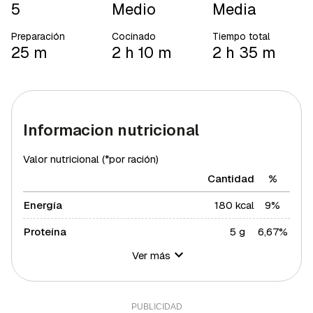
5
Medio
Media
Preparación
Cocinado
Tiempo total
25 m
2 h 10 m
2 h 35 m
Informacion nutricional
Valor nutricional (*por ración)
Cantidad
%
Energía
180 kcal
9%
Proteína
5 g
6,67%
Ver más
Hidratos de carbono
24 g
8,73%
Azúcares
19 g
38%
Grasa total
7 g
8,96%