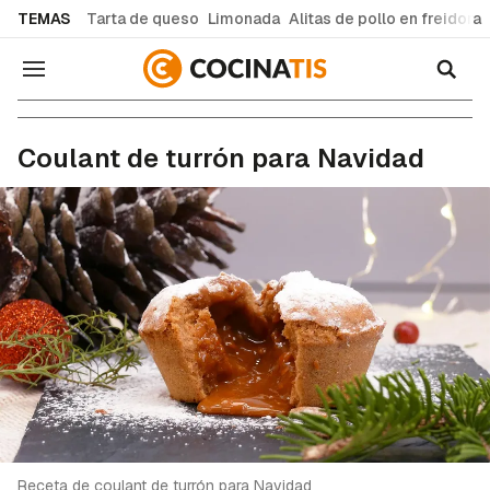
common.go-to-content
TEMAS
Tarta de queso
Limonada
Alitas de pollo en freidora
Navegación
Recetas de cocina fáciles y caseras
Coulant de turrón para Navidad
Receta de coulant de turrón para Navidad