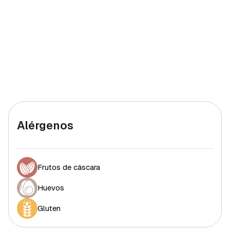
Alérgenos
Frutos de cáscara
Huevos
Gluten