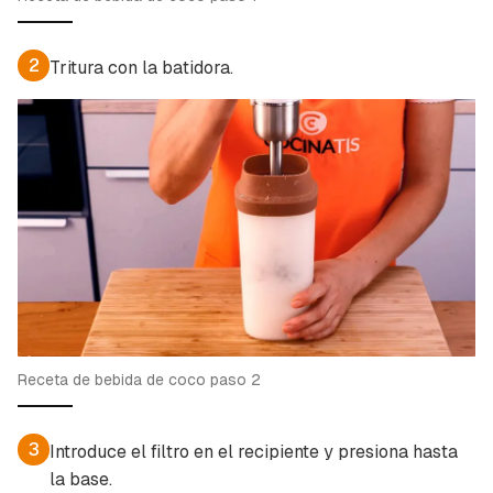
2
Tritura con la batidora.
Receta de bebida de coco paso 2
3
Introduce el filtro en el recipiente y presiona hasta
Guardar como favorito
Contenido enviado
la base.