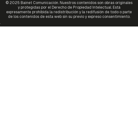
© 2025 Bainet Comunicación. Nuestros contenidos son obras originales
y protegidas por el Derecho de Propiedad Intelectual. Está
expresamente prohibida la redistribución y la redifusión de todo o parte
de los contenidos de esta web sin su previo y expreso consentimiento.