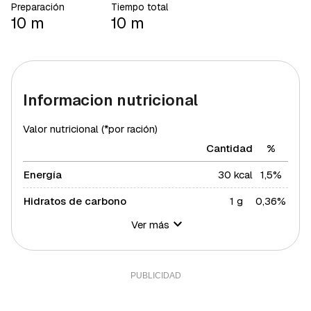
Preparación
Tiempo total
10 m
10 m
Informacion nutricional
Valor nutricional (*por ración)
Cantidad
%
Energía
30 kcal
1,5%
Hidratos de carbono
1 g
0,36%
Ver más
Azúcares
1 g
2%
Grasa total
3 g
3,84%
Grasa saturada
2 g
10,94%
Fibra
1 g
3,33%