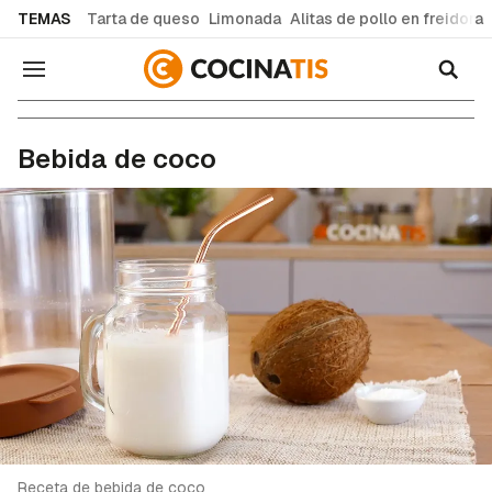
common.go-to-content
TEMAS
Tarta de queso
Limonada
Alitas de pollo en freidora
Navegación
Recetas de cocina fáciles y caseras
Bebida de coco
Receta de bebida de coco