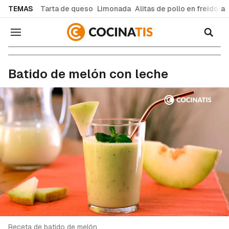
common.go-to-content
TEMAS
Tarta de queso
Limonada
Alitas de pollo en freidora
Navegación
Recetas de cocina fáciles y caseras
Batido de melón con leche
Receta de batido de melón