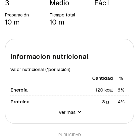
3
Medio
Fácil
Preparación
Tiempo total
10 m
10 m
Informacion nutricional
Valor nutricional (*por ración)
Cantidad
%
Energía
120 kcal
6%
Proteína
3 g
4%
Ver más
Hidratos de carbono
22 g
8%
Azúcares
22 g
44%
Grasa total
2 g
2,56%