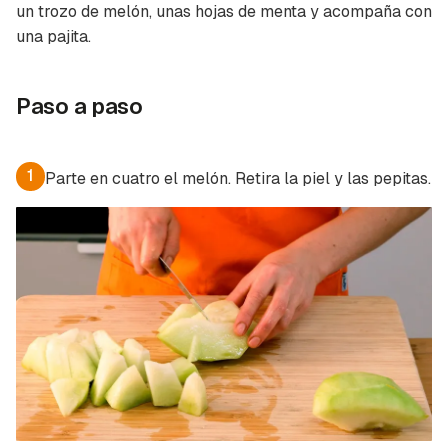
un trozo de melón, unas hojas de menta y acompaña con
Para poder guardar como favorito, primero has
Gracias por suscribirte a nuestro boletín.
una pajita.
de iniciar sesión con tu cuenta de Cocinatis.
ACEPTAR
INICIAR SESIÓN
CANCELAR
Paso a paso
1
Parte en cuatro el melón. Retira la piel y las pepitas.