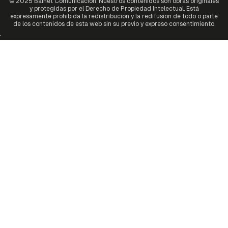
© 2025 Bainet Comunicación. Nuestros contenidos son obras originales
y protegidas por el Derecho de Propiedad Intelectual. Está
expresamente prohibida la redistribución y la redifusión de todo o parte
de los contenidos de esta web sin su previo y expreso consentimiento.