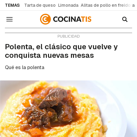
common.go-to-content
TEMAS
Tarta de queso
Limonada
Alitas de pollo en freidora
Navegación
Consejos y trucos
Polenta, el clásico que vuelve y
conquista nuevas mesas
Qué es la polenta