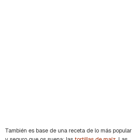
También es base de una receta de lo más popular
y seguro que os suena: las
tortillas de maíz
. Las