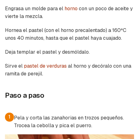
Engrasa un molde para el
horno
con un poco de aceite y
vierte la mezcla.
Hornea el pastel (con el horno precalentado) a 160ºC
unos 40 minutos, hasta que el pastel haya cuajado.
Deja templar el pastel y desmóldalo.
Guardar como favorito
Sirve el
pastel de verduras
al horno y decóralo con una
Contenido enviado
ramita de perejil.
Para poder guardar como favorito, primero has
Gracias por suscribirte a nuestro boletín.
de iniciar sesión con tu cuenta de Cocinatis.
Paso a paso
ACEPTAR
INICIAR SESIÓN
CANCELAR
1
Pela y corta las zanahorias en trozos pequeños.
Trocea la cebolla y pica el puerro.