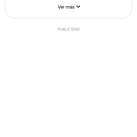
Ver más
Hidratos de carbono
10 g
3,64%
Azúcares
10 g
20%
Grasa total
20 g
25,59%
Grasa saturada
9 g
49,22%
Grasa polisaturada
2 g
18,18%
Grasa monosaturada
9 g
20,45%
Colesterol
226 mg
75,33%
Fibra
3 g
10%
Sal
1,26 g
25,2%
Sodio
505 g
25,25%
Calcio
106 mg
8,83%
Yodo
20 mcg
13,33%