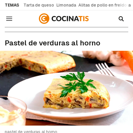
common.go-to-content
TEMAS
Tarta de queso
Limonada
Alitas de pollo en freidora
Navegación
Recetas de cocina fáciles y caseras
Pastel de verduras al horno
pastel de verduras al horno