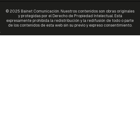
© 2025 Bainet Comunicación. Nuestros contenidos son obras originales
y protegidas por el Derecho de Propiedad Intelectual. Está
expresamente prohibida la redistribución y la redifusión de todo o parte
de los contenidos de esta web sin su previo y expreso consentimiento.