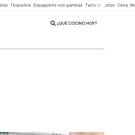
atún
Tequeños
Espaguetis con gambas
Tarta de Lotus
Cena
Ma
¿QUÉ COCINO HOY?