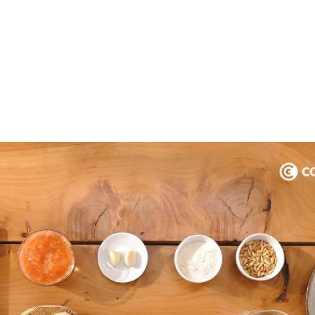
rdar como favorito
Contenido enviado
poder guardar como favorito, primero has de iniciar sesión c
Gracias por suscribirte a nuestro boletín.