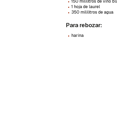
·
150 mililitros de vino b
·
1 hoja de laurel
·
350 mililitros de agua
Para rebozar:
·
harina