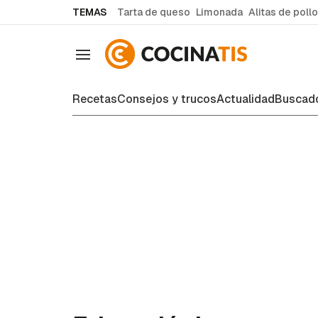
common.go-to-content
TEMAS
Tarta de queso
Limonada
Alitas de pollo
Navegación
Recetas
Consejos y trucos
Actualidad
Buscado
Recetas de cocina fáciles y case