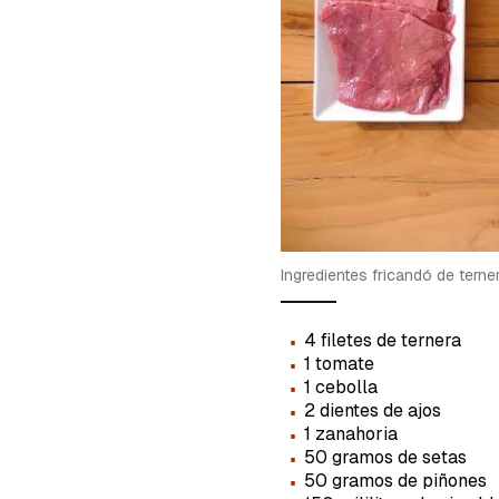
cuent
Ingredientes fricandó de terne
·
4 filetes de ternera
·
1 tomate
·
1 cebolla
·
2 dientes de ajos
·
1 zanahoria
·
50 gramos de setas
·
50 gramos de piñones