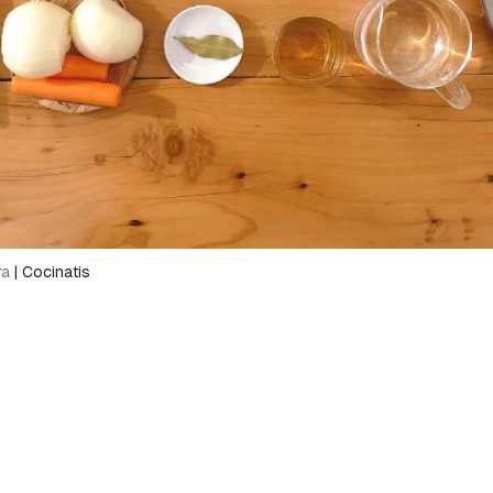
a de Cocinatis.
ACEPTAR
INICIAR SESIÓN
CANCELAR
ra
|
Cocinatis