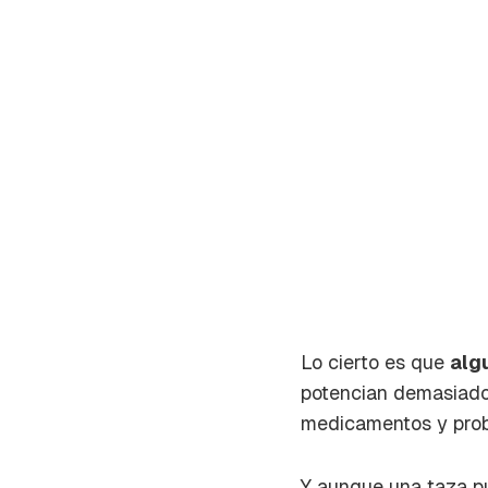
Lo cierto es que
alg
potencian demasiado c
Gua
medicamentos y prob
Para 
Y aunque una taza pu