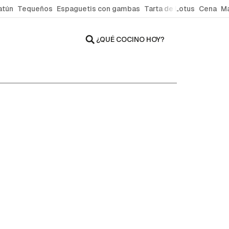
atún
Tequeños
Espaguetis con gambas
Tarta de Lotus
Cena
Ma
¿QUÉ COCINO HOY?