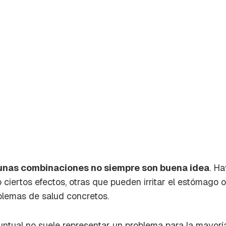
unas combinaciones no siempre son buena idea
. H
iertos efectos, otras que pueden irritar el estómago o 
rdar como favorito
lemas de salud concretos.
Contenido enviado
poder guardar como favorito, primero has de iniciar sesión c
Gracias por suscribirte a nuestro boletín.
ntual no suele representar un problema para la mayorí