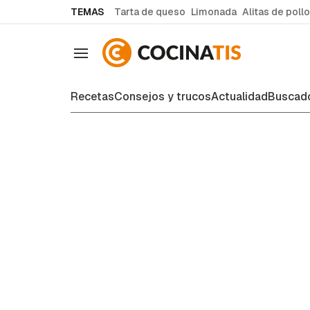
common.go-to-content
TEMAS
Tarta de queso
Limonada
Alitas de pollo
Navegación
Recetas
Consejos y trucos
Actualidad
Buscado
Consejos y trucos