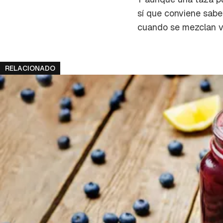
cuent
sí que conviene sab
cuando se mezclan va
RELACIONADO