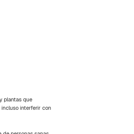
ay plantas que
incluso interferir con
on tu
a de personas sanas,