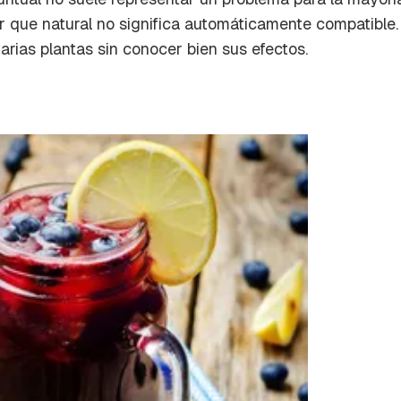
a de Cocinatis.
er que
natural
no significa automáticamente
compatible
ACEPTAR
rias plantas sin conocer bien sus efectos.
INICIAR SESIÓN
CANCELAR