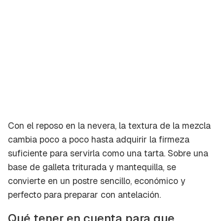
Guardar como favorito
Contenido enviado
Para poder guardar como favorito, primero has
Gracias por suscribirte a nuestro boletín.
de iniciar sesión con tu cuenta de Cocinatis.
Con el reposo en la nevera, la textura de la mezcla
cambia poco a poco hasta adquirir la firmeza
ACEPTAR
INICIAR SESIÓN
CANCELAR
suficiente para servirla como una tarta. Sobre una
base de galleta triturada y mantequilla, se
convierte en un postre sencillo, económico y
perfecto para preparar con antelación.
Qué tener en cuenta para que