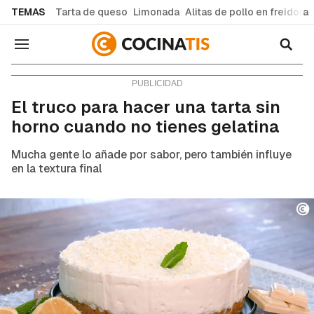
common.go-to-content
TEMAS
Tarta de queso
Limonada
Alitas de pollo en freidora
Navegación
Consejos y trucos
El truco para hacer una tarta sin
horno cuando no tienes gelatina
Mucha gente lo añade por sabor, pero también influye
en la textura final