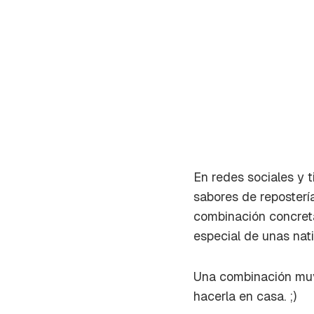
En redes sociales y 
sabores de repostería
combinación concreta
especial de unas natil
Gua
Una combinación muy
hacerla en casa. ;)
Para 