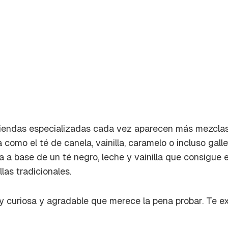
tiendas especializadas cada vez aparecen más mezclas
 como el té de canela, vainilla, caramelo o incluso gall
 a base de un té negro, leche y vainilla que consigue 
las tradicionales.
rdar como favorito
 curiosa y agradable que merece la pena probar. Te 
Contenido enviado
poder guardar como favorito, primero has de iniciar sesión c
Gracias por suscribirte a nuestro boletín.