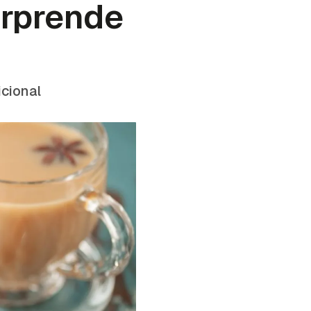
sorprende
icional