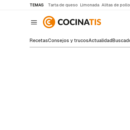
common.go-to-content
TEMAS
Tarta de queso
Limonada
Alitas de pollo
Navegación
Recetas
Consejos y trucos
Actualidad
Buscado
Actualidad y tendencias de coci