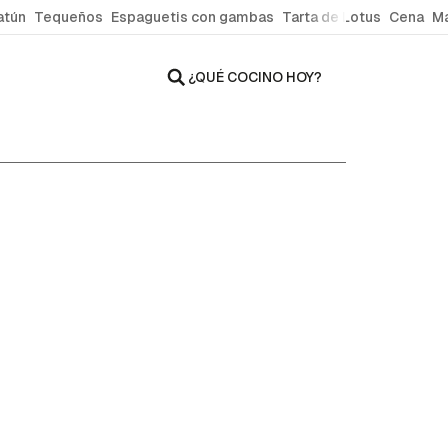
atún
Tequeños
Espaguetis con gambas
Tarta de Lotus
Cena
Ma
¿QUÉ COCINO HOY?