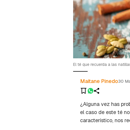
El té que recuerda a las natilla
Maitane Pinedo
30 M
¿Alguna vez has prob
el caso de este té n
característico, nos 