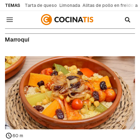
common.go-to-content
TEMAS
Tarta de queso
Limonada
Alitas de pollo en freidora
Navegación
Marroquí
60 m