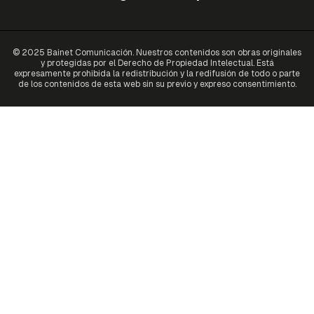
© 2025 Bainet Comunicación. Nuestros contenidos son obras originales
y protegidas por el Derecho de Propiedad Intelectual. Está
expresamente prohibida la redistribución y la redifusión de todo o parte
de los contenidos de esta web sin su previo y expreso consentimiento.