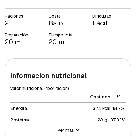
Raciones
Coste
Dificultad
2
Bajo
Fácil
Preparación
Tiempo total
20 m
20 m
Informacion nutricional
Valor nutricional (*por ración)
Cantidad
%
Energía
374 kcal
18,7%
Proteína
28 g
37,33%
Ver más
Hidratos de carbono
21 g
7,64%