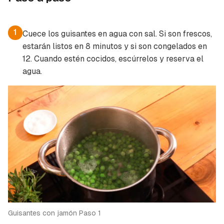
Contenido enviado
Para poder guardar como favorito, primero has
Gracias por suscribirte a nuestro boletín.
de iniciar sesión con tu cuenta de Cocinatis.
1
Cuece los guisantes en agua con sal. Si son frescos,
estarán listos en 8 minutos y si son congelados en
ACEPTAR
INICIAR SESIÓN
CANCELAR
12. Cuando estén cocidos, escúrrelos y reserva el
agua.
Guisantes con jamón Paso 1