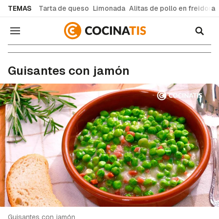
common.go-to-content
TEMAS
Tarta de queso
Limonada
Alitas de pollo en freidora
Navegación
Recetas de cocina fáciles y caseras
Guisantes con jamón
Guisantes con jamón