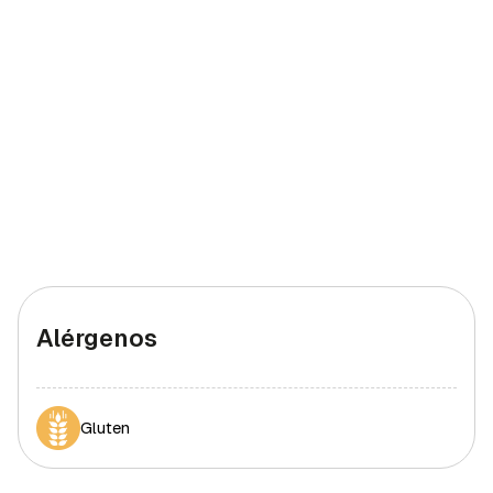
Hierro (mujeres)
4 mg
40%
Alérgenos
Gluten