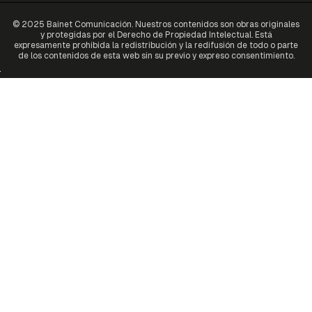
© 2025 Bainet Comunicación. Nuestros contenidos son obras originales
y protegidas por el Derecho de Propiedad Intelectual. Está
expresamente prohibida la redistribución y la redifusión de todo o parte
de los contenidos de esta web sin su previo y expreso consentimiento.