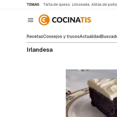
common.go-to-content
TEMAS
Tarta de queso
Limonada
Alitas de pollo
Navegación
Recetas
Consejos y trucos
Actualidad
Buscado
Irlandesa