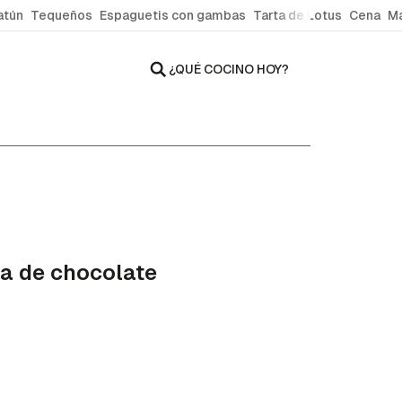
atún
Tequeños
Espaguetis con gambas
Tarta de Lotus
Cena
Ma
¿QUÉ COCINO HOY?
ta de chocolate