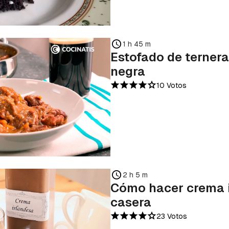
1 h 45 m
Estofado de terner
negra
10 Votos
2 h 5 m
Cómo hacer crema 
casera
23 Votos