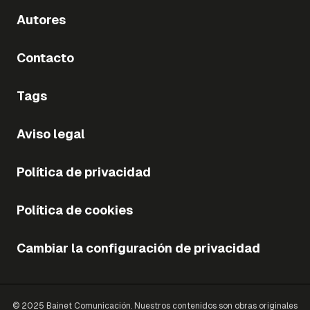
Autores
Contacto
Tags
Aviso legal
Política de privacidad
Política de cookies
Cambiar la configuración de privacidad
© 2025 Bainet Comunicación. Nuestros contenidos son obras originales