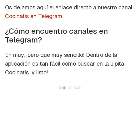
Os dejamos aquí el enlace directo a nuestro canal:
Cocinatis en Telegram
.
¿Cómo encuentro canales en
Telegram?
En muy, ¡pero que muy sencillo! Dentro de la
aplicación es tan fácil como buscar en la lupita
Cocinatis ¡y listo!