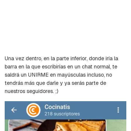
Guardar como favorito
Una vez dentro, en la parte inferior, donde iría la
Contenido enviado
barra en la que escribirías en un chat normal, te
Para poder guardar como favorito, primero has
Gracias por suscribirte a nuestro boletín.
saldrá un UNIRME en mayúsculas incluso, no
de iniciar sesión con tu cuenta de Cocinatis.
tendrás más que darle y ya serás parte de
ACEPTAR
nuestros seguidores. ;)
INICIAR SESIÓN
CANCELAR