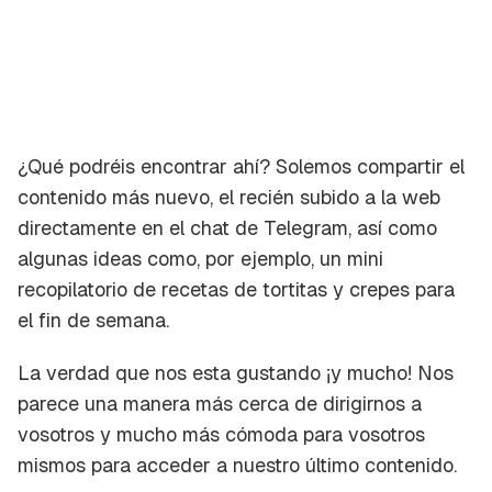
¿Qué podréis encontrar ahí? Solemos compartir el
contenido más nuevo, el recién subido a la web
directamente en el chat de Telegram, así como
algunas ideas como, por ejemplo, un mini
recopilatorio de recetas de tortitas y crepes para
el fin de semana.
La verdad que nos esta gustando ¡y mucho! Nos
parece una manera más cerca de dirigirnos a
vosotros y mucho más cómoda para vosotros
mismos para acceder a nuestro último contenido.